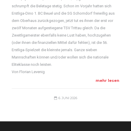
schrumpft die Beletage stetig. Schon im Vorjahr hatten sich
Erstliga-Dino 1. BC Beuel und die SG Schorndorf freiwillig aus
dem Oberhaus zurückgezogen, jetzt tut es ihnen der erst vor
zwölf Monaten aufgestiegene TSV Trittau gleich. Da die
Zweitligameister ebenfalls keine Lust haben, hochzugehen
(oder ihnen die finanziellen Mittel dafür fehlen), ist die 56.
Erstliga-Spielzeit die kleinste jemals. Ganze sieben
Mannschaften können und/oder wollen sich die nationale
Eliteklasse noch leisten.
Von Florian Levenig
mehr lesen
6. JUNI 2026