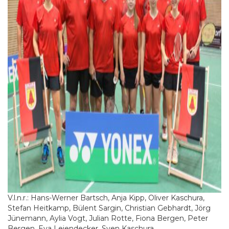
V.l.n.r.: Hans-Werner Bartsch, Anja Kipp, Oliver Kaschura,
Stefan Heitkamp, Bülent Sargin, Christian Gebhardt, Jörg
Jünemann, Aylia Vogt, Julian Rotte, Fiona Bergen, Peter
Bergen, Eva Leiendecker, Sven Kaschura