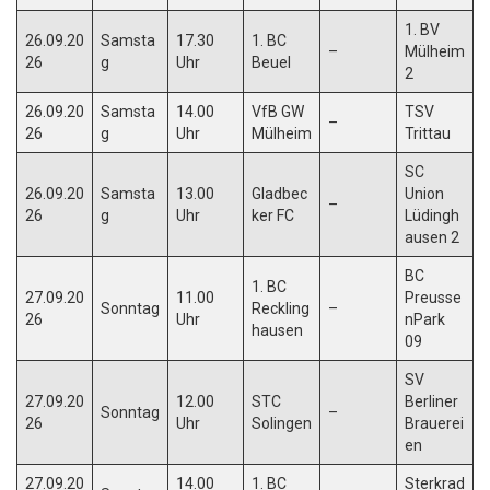
1. BV
26.09.20
Samsta
17.30
1. BC
–
Mülheim
26
g
Uhr
Beuel
2
26.09.20
Samsta
14.00
VfB GW
TSV
–
26
g
Uhr
Mülheim
Trittau
SC
26.09.20
Samsta
13.00
Gladbec
Union
–
26
g
Uhr
ker FC
Lüdingh
ausen 2
BC
1. BC
27.09.20
11.00
Preusse
Sonntag
Reckling
–
26
Uhr
nPark
hausen
09
SV
27.09.20
12.00
STC
Berliner
Sonntag
–
26
Uhr
Solingen
Brauerei
en
27.09.20
14.00
1. BC
Sterkrad