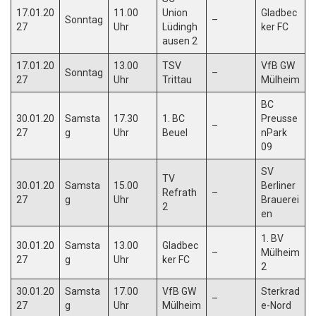
17.01.20
11.00
Union
Gladbec
Sonntag
–
27
Uhr
Lüdingh
ker FC
ausen 2
17.01.20
13.00
TSV
VfB GW
Sonntag
–
27
Uhr
Trittau
Mülheim
BC
30.01.20
Samsta
17.30
1. BC
Preusse
–
27
g
Uhr
Beuel
nPark
09
SV
TV
30.01.20
Samsta
15.00
Berliner
Refrath
–
27
g
Uhr
Brauerei
2
en
1. BV
30.01.20
Samsta
13.00
Gladbec
–
Mülheim
27
g
Uhr
ker FC
2
30.01.20
Samsta
17.00
VfB GW
Sterkrad
–
27
g
Uhr
Mülheim
e-Nord