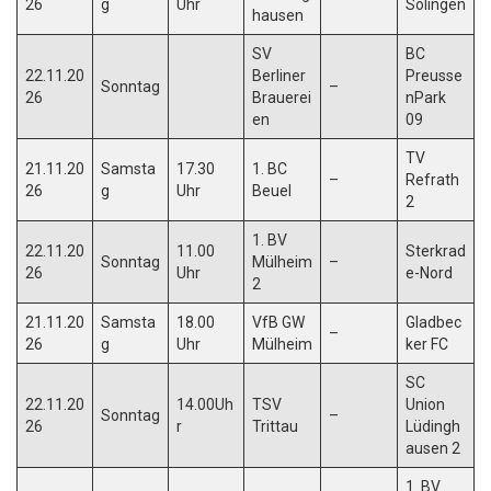
26
g
Uhr
Solingen
hausen
SV
BC
22.11.20
Berliner
Preusse
Sonntag
–
26
Brauerei
nPark
en
09
TV
21.11.20
Samsta
17.30
1. BC
–
Refrath
26
g
Uhr
Beuel
2
1. BV
22.11.20
11.00
Sterkrad
Sonntag
Mülheim
–
26
Uhr
e-Nord
2
21.11.20
Samsta
18.00
VfB GW
Gladbec
–
26
g
Uhr
Mülheim
ker FC
SC
22.11.20
14.00Uh
TSV
Union
Sonntag
–
26
r
Trittau
Lüdingh
ausen 2
1. BV