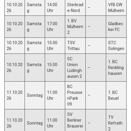
10.10.20
Samsta
14.00
Sterkrad
VfB GW
–
26
g
Uhr
e-Nord
Mülheim
1. BV
10.10.20
Samsta
17.00
Gladbec
Mülheim
–
26
g
Uhr
ker FC
2
10.10.20
Samsta
15.00
TSV
STC
–
26
g
Uhr
Trittau
Solingen
SC
1. BC
10.10.20
Samsta
15.00
Union
–
Reckling
26
g
Uhr
Lüdingh
hausen
ausen 2
BC
11.10.20
11.00
Preusse
1. BC
Sonntag
–
26
Uhr
nPark
Beuel
09
SV
TV
11.10.20
11.00
Berliner
Sonntag
–
Refrath
26
Uhr
Brauerei
2