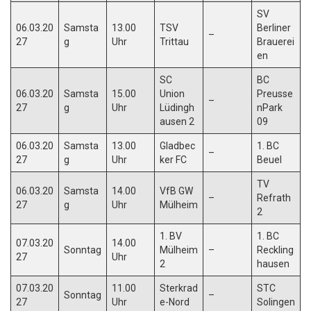
SV
06.03.20
Samsta
13.00
TSV
Berliner
–
27
g
Uhr
Trittau
Brauerei
en
SC
BC
06.03.20
Samsta
15.00
Union
Preusse
–
27
g
Uhr
Lüdingh
nPark
ausen 2
09
06.03.20
Samsta
13.00
Gladbec
1. BC
–
27
g
Uhr
ker FC
Beuel
TV
06.03.20
Samsta
14.00
VfB GW
–
Refrath
27
g
Uhr
Mülheim
2
1. BV
1. BC
07.03.20
14.00
Sonntag
Mülheim
–
Reckling
27
Uhr
2
hausen
07.03.20
11.00
Sterkrad
STC
Sonntag
–
27
Uhr
e-Nord
Solingen