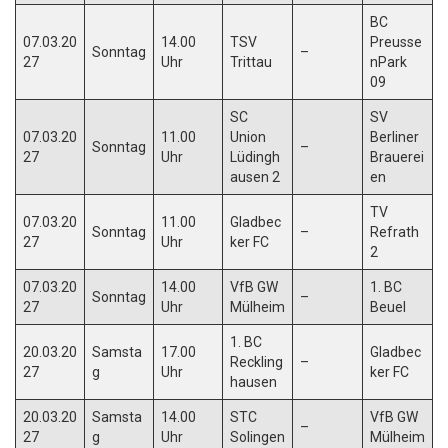
BC
07.03.20
14.00
TSV
Preusse
Sonntag
–
27
Uhr
Trittau
nPark
09
SC
SV
07.03.20
11.00
Union
Berliner
Sonntag
–
27
Uhr
Lüdingh
Brauerei
ausen 2
en
TV
07.03.20
11.00
Gladbec
Sonntag
–
Refrath
27
Uhr
ker FC
2
07.03.20
14.00
VfB GW
1. BC
Sonntag
–
27
Uhr
Mülheim
Beuel
1. BC
20.03.20
Samsta
17.00
Gladbec
Reckling
–
27
g
Uhr
ker FC
hausen
20.03.20
Samsta
14.00
STC
VfB GW
–
27
g
Uhr
Solingen
Mülheim