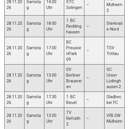
28.11.20
Samsta
14.00
STC
–
Mülheim
26
g
Uhr
Solingen
2
1. BC
28.11.20
Samsta
18.00
Sterkrad
Reckling
–
26
g
Uhr
e-Nord
hausen
BC
28.11.20
Samsta
17.00
Preusse
TSV
–
26
g
Uhr
nPark
Trittau
09
SV
SC
28.11.20
Samsta
13.00
Berliner
Union
–
26
g
Uhr
Brauerei
Lüdingh
en
ausen 2
28.11.20
Samsta
17.30
1. BC
Gladbec
–
26
g
Uhr
Beuel
ker FC
TV
28.11.20
Samsta
13.00
VfB GW
Refrath
–
26
g
Uhr
Mülheim
2