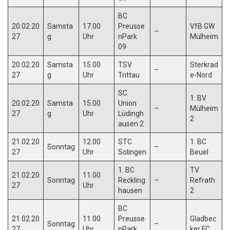
BC
20.02.20
Samsta
17.00
Preusse
VfB GW
–
27
g
Uhr
nPark
Mülheim
09
20.02.20
Samsta
15.00
TSV
Sterkrad
–
27
g
Uhr
Trittau
e-Nord
SC
1. BV
20.02.20
Samsta
15.00
Union
–
Mülheim
27
g
Uhr
Lüdingh
2
ausen 2
21.02.20
12.00
STC
1. BC
Sonntag
–
27
Uhr
Solingen
Beuel
1. BC
TV
21.02.20
11.00
Sonntag
Reckling
–
Refrath
27
Uhr
hausen
2
BC
21.02.20
11.00
Preusse
Gladbec
Sonntag
–
27
Uhr
nPark
ker FC