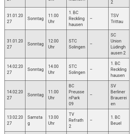
2
1. BC
31.01.20
11.00
TSV
Sonntag
Reckling
–
27
Uhr
Trittau
hausen
SC
31.01.20
12.00
STC
Union
Sonntag
–
27
Uhr
Solingen
Lüdingh
ausen 2
1. BC
14.02.20
14.00
STC
Sonntag
–
Reckling
27
Uhr
Solingen
hausen
BC
SV
14.02.20
11.00
Preusse
Berliner
Sonntag
–
27
Uhr
nPark
Brauerei
09
en
TV
13.02.20
Samsta
13.00
1. BC
Refrath
–
27
g
Uhr
Beuel
2