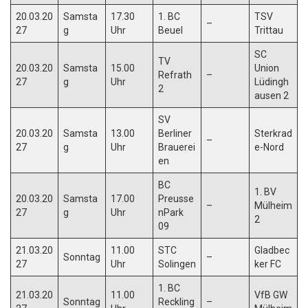
20.03.20
Samsta
17.30
1. BC
TSV
–
27
g
Uhr
Beuel
Trittau
SC
TV
20.03.20
Samsta
15.00
Union
Refrath
–
27
g
Uhr
Lüdingh
2
ausen 2
SV
20.03.20
Samsta
13.00
Berliner
Sterkrad
–
27
g
Uhr
Brauerei
e-Nord
en
BC
1. BV
20.03.20
Samsta
17.00
Preusse
–
Mülheim
27
g
Uhr
nPark
2
09
21.03.20
11.00
STC
Gladbec
Sonntag
–
27
Uhr
Solingen
ker FC
1. BC
21.03.20
11.00
VfB GW
Sonntag
Reckling
–