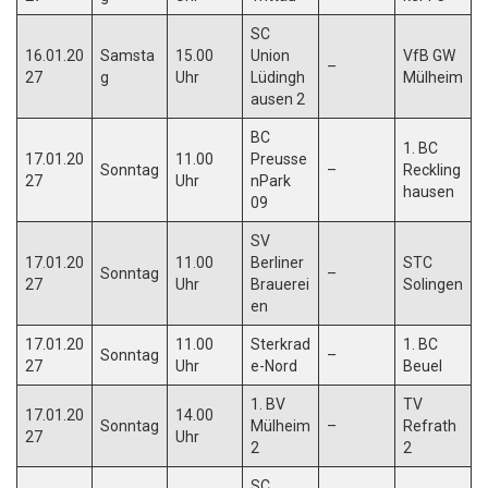
SC
16.01.20
Samsta
15.00
Union
VfB GW
–
27
g
Uhr
Lüdingh
Mülheim
ausen 2
BC
1. BC
17.01.20
11.00
Preusse
Sonntag
–
Reckling
27
Uhr
nPark
hausen
09
SV
17.01.20
11.00
Berliner
STC
Sonntag
–
27
Uhr
Brauerei
Solingen
en
17.01.20
11.00
Sterkrad
1. BC
Sonntag
–
27
Uhr
e-Nord
Beuel
1. BV
TV
17.01.20
14.00
Sonntag
Mülheim
–
Refrath
27
Uhr
2
2
SC