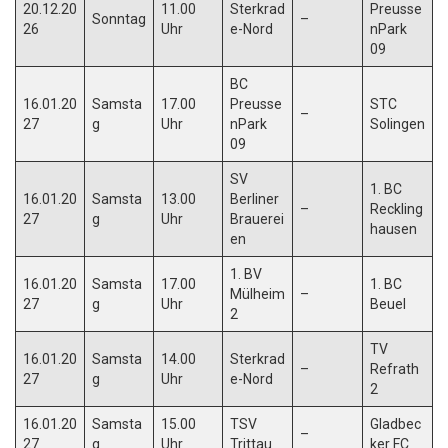
20.12.20
11.00
Sterkrad
Preusse
Sonntag
–
26
Uhr
e-Nord
nPark
09
BC
16.01.20
Samsta
17.00
Preusse
STC
–
27
g
Uhr
nPark
Solingen
09
SV
1. BC
16.01.20
Samsta
13.00
Berliner
–
Reckling
27
g
Uhr
Brauerei
hausen
en
1. BV
16.01.20
Samsta
17.00
1. BC
Mülheim
–
27
g
Uhr
Beuel
2
TV
16.01.20
Samsta
14.00
Sterkrad
–
Refrath
27
g
Uhr
e-Nord
2
16.01.20
Samsta
15.00
TSV
Gladbec
–
27
g
Uhr
Trittau
ker FC