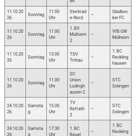
en
11.10.20
11.00
Sterkrad
Gladbec
Sonntag
–
26
Uhr
e-Nord
ker FC
1. BV
11.10.20
11.00
VfB GW
Sonntag
Mülheim
–
26
Uhr
Mülheim
2
1. BC
11.10.20
13.00
TSV
Sonntag
–
Reckling
26
Uhr
Trittau
hausen
SC
11.10.20
11.00
Union
STC
Sonntag
–
26
Uhr
Lüdingh
Solingen
ausen 2
TV
24.10.20
Samsta
15.00
STC
Refrath
–
26
g
Uhr
Solingen
2
1. BC
24.10.20
Samsta
17.30
1. BC
–
Reckling
26
g
Uhr
Beuel