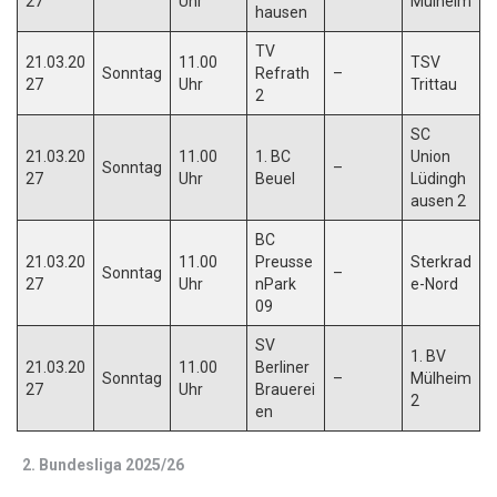
27
Uhr
Mülheim
hausen
TV
21.03.20
11.00
TSV
Sonntag
Refrath
–
27
Uhr
Trittau
2
SC
21.03.20
11.00
1. BC
Union
Sonntag
–
27
Uhr
Beuel
Lüdingh
ausen 2
BC
21.03.20
11.00
Preusse
Sterkrad
Sonntag
–
27
Uhr
nPark
e-Nord
09
SV
1. BV
21.03.20
11.00
Berliner
Sonntag
–
Mülheim
27
Uhr
Brauerei
2
en
2. Bundesliga 2025/26