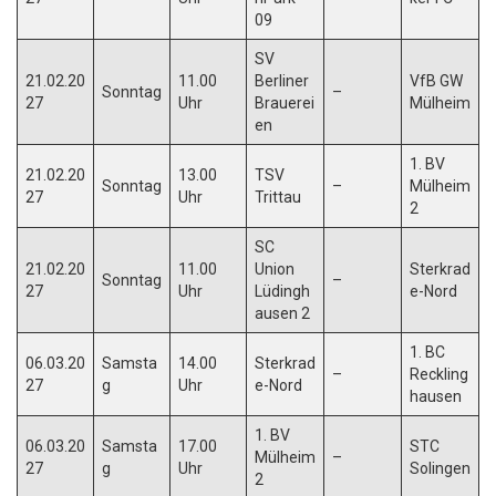
09
SV
21.02.20
11.00
Berliner
VfB GW
Sonntag
–
27
Uhr
Brauerei
Mülheim
en
1. BV
21.02.20
13.00
TSV
Sonntag
–
Mülheim
27
Uhr
Trittau
2
SC
21.02.20
11.00
Union
Sterkrad
Sonntag
–
27
Uhr
Lüdingh
e-Nord
ausen 2
1. BC
06.03.20
Samsta
14.00
Sterkrad
–
Reckling
27
g
Uhr
e-Nord
hausen
1. BV
06.03.20
Samsta
17.00
STC
Mülheim
–
27
g
Uhr
Solingen
2