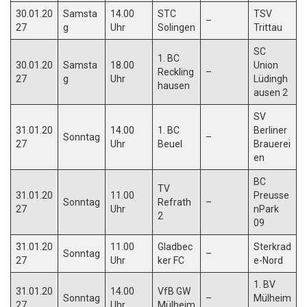
30.01.20
Samsta
14.00
STC
TSV
–
27
g
Uhr
Solingen
Trittau
SC
1. BC
30.01.20
Samsta
18.00
Union
Reckling
–
27
g
Uhr
Lüdingh
hausen
ausen 2
SV
31.01.20
14.00
1. BC
Berliner
Sonntag
–
27
Uhr
Beuel
Brauerei
en
BC
TV
31.01.20
11.00
Preusse
Sonntag
Refrath
–
27
Uhr
nPark
2
09
31.01.20
11.00
Gladbec
Sterkrad
Sonntag
–
27
Uhr
ker FC
e-Nord
1. BV
31.01.20
14.00
VfB GW
Sonntag
–
Mülheim
27
Uhr
Mülheim