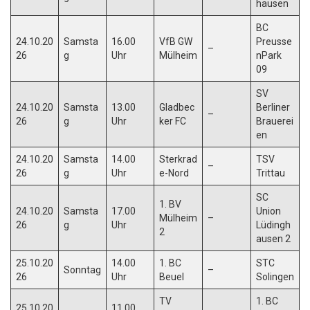
hausen
BC
24.10.20
Samsta
16.00
VfB GW
Preusse
–
26
g
Uhr
Mülheim
nPark
09
SV
24.10.20
Samsta
13.00
Gladbec
Berliner
–
26
g
Uhr
ker FC
Brauerei
en
24.10.20
Samsta
14.00
Sterkrad
TSV
–
26
g
Uhr
e-Nord
Trittau
SC
1. BV
24.10.20
Samsta
17.00
Union
Mülheim
–
26
g
Uhr
Lüdingh
2
ausen 2
25.10.20
14.00
1. BC
STC
Sonntag
–
26
Uhr
Beuel
Solingen
TV
1. BC
25.10.20
11.00