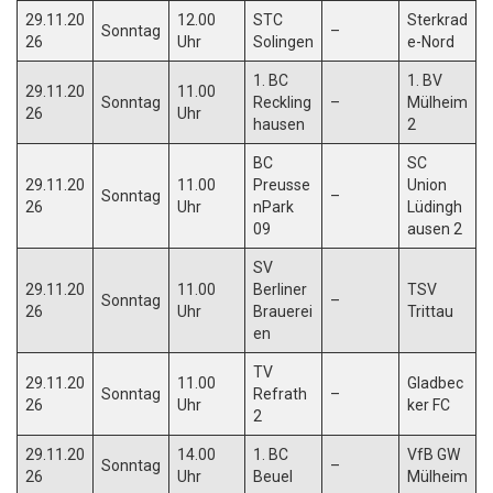
29.11.20
12.00
STC
Sterkrad
Sonntag
–
26
Uhr
Solingen
e-Nord
1. BC
1. BV
29.11.20
11.00
Sonntag
Reckling
–
Mülheim
26
Uhr
hausen
2
BC
SC
29.11.20
11.00
Preusse
Union
Sonntag
–
26
Uhr
nPark
Lüdingh
09
ausen 2
SV
29.11.20
11.00
Berliner
TSV
Sonntag
–
26
Uhr
Brauerei
Trittau
en
TV
29.11.20
11.00
Gladbec
Sonntag
Refrath
–
26
Uhr
ker FC
2
29.11.20
14.00
1. BC
VfB GW
Sonntag
–
26
Uhr
Beuel
Mülheim