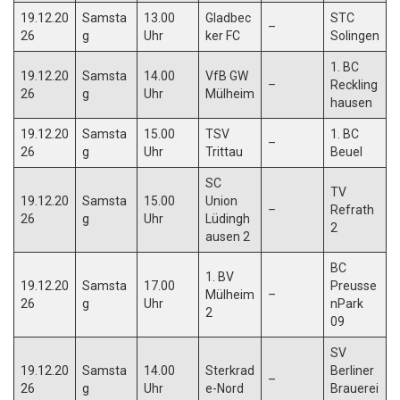
19.12.20
Samsta
13.00
Gladbec
STC
–
26
g
Uhr
ker FC
Solingen
1. BC
19.12.20
Samsta
14.00
VfB GW
–
Reckling
26
g
Uhr
Mülheim
hausen
19.12.20
Samsta
15.00
TSV
1. BC
–
26
g
Uhr
Trittau
Beuel
SC
TV
19.12.20
Samsta
15.00
Union
–
Refrath
26
g
Uhr
Lüdingh
2
ausen 2
BC
1. BV
19.12.20
Samsta
17.00
Preusse
Mülheim
–
26
g
Uhr
nPark
2
09
SV
19.12.20
Samsta
14.00
Sterkrad
Berliner
–
26
g
Uhr
e-Nord
Brauerei