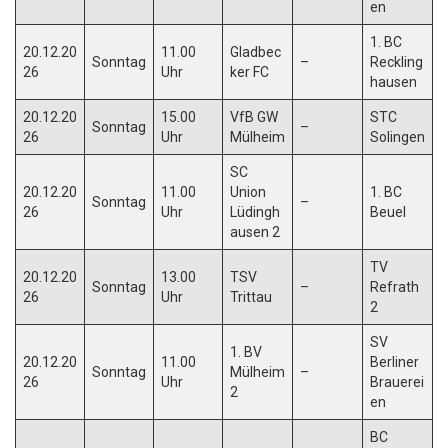
en
1. BC
20.12.20
11.00
Gladbec
Sonntag
–
Reckling
26
Uhr
ker FC
hausen
20.12.20
15.00
VfB GW
STC
Sonntag
–
26
Uhr
Mülheim
Solingen
SC
20.12.20
11.00
Union
1. BC
Sonntag
–
26
Uhr
Lüdingh
Beuel
ausen 2
TV
20.12.20
13.00
TSV
Sonntag
–
Refrath
26
Uhr
Trittau
2
SV
1. BV
20.12.20
11.00
Berliner
Sonntag
Mülheim
–
26
Uhr
Brauerei
2
en
BC