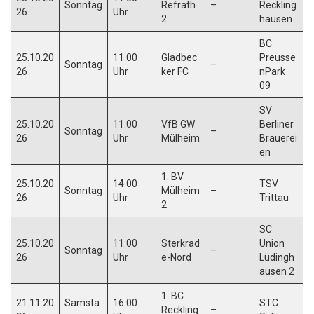
Sonntag
Refrath
–
Reckling
26
Uhr
2
hausen
BC
25.10.20
11.00
Gladbec
Preusse
Sonntag
–
26
Uhr
ker FC
nPark
09
SV
25.10.20
11.00
VfB GW
Berliner
Sonntag
–
26
Uhr
Mülheim
Brauerei
en
1. BV
25.10.20
14.00
TSV
Sonntag
Mülheim
–
26
Uhr
Trittau
2
SC
25.10.20
11.00
Sterkrad
Union
Sonntag
–
26
Uhr
e-Nord
Lüdingh
ausen 2
1. BC
21.11.20
Samsta
16.00
STC
Reckling
–