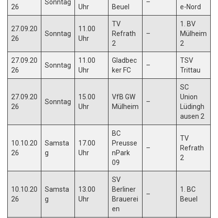
Sonntag
–
26
Uhr
Beuel
e-Nord
TV
1. BV
27.09.20
11.00
Sonntag
Refrath
–
Mülheim
26
Uhr
2
2
27.09.20
11.00
Gladbec
TSV
Sonntag
–
26
Uhr
ker FC
Trittau
SC
27.09.20
15.00
VfB GW
Union
Sonntag
–
26
Uhr
Mülheim
Lüdingh
ausen 2
BC
TV
10.10.20
Samsta
17.00
Preusse
–
Refrath
26
g
Uhr
nPark
2
09
SV
10.10.20
Samsta
13.00
Berliner
1. BC
–
26
g
Uhr
Brauerei
Beuel
en