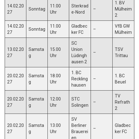
1. BV
14.02.20
11.00
Sterkrad
Sonntag
–
Mülheim
27
Uhr
e-Nord
2
14.02.20
11.00
Gladbec
VfB GW
Sonntag
–
27
Uhr
ker FC
Mülheim
SC
13.02.20
Samsta
15.00
Union
TSV
–
27
g
Uhr
Lüdingh
Trittau
ausen 2
1. BC
20.02.20
Samsta
18.00
1. BC
Reckling
–
27
g
Uhr
Beuel
hausen
TV
20.02.20
Samsta
12.00
STC
–
Refrath
27
g
Uhr
Solingen
2
SV
20.02.20
Samsta
13.00
Berliner
Gladbec
–
27
g
Uhr
Brauerei
ker FC
en