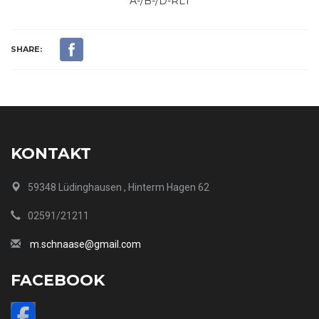
A-/B-/D-RLT
SHARE:
KONTAKT
59348 Lüdinghausen , Hinterm Hagen 62
02591/21211
m.schnaase@gmail.com
FACEBOOK