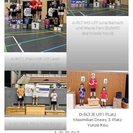
A-RLT MD U17 Juna Bartsch
und Marie Fein (SpVVG
Sterkrade Nord)
A-RLT 1. Platz MX U17 Leon
Kaschura und Juna Bartsch
D-RLT JE U11 1. PLatz
Maximilian Drees, 3. Platz
B-RLT JE 2. Platz Felix Sargin
Yunze Kou