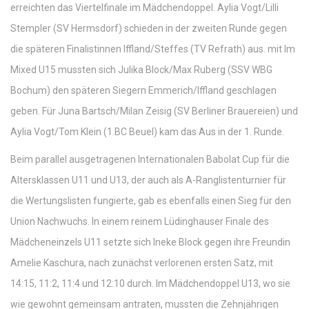
erreichten das Viertelfinale im Mädchendoppel. Aylia Vogt/Lilli
Stempler (SV Hermsdorf) schieden in der zweiten Runde gegen
die späteren Finalistinnen Iffland/Steffes (TV Refrath) aus. mit Im
Mixed U15 mussten sich Julika Block/Max Ruberg (SSV WBG
Bochum) den späteren Siegern Emmerich/Iffland geschlagen
geben. Für Juna Bartsch/Milan Zeisig (SV Berliner Brauereien) und
Aylia Vogt/Tom Klein (1.BC Beuel) kam das Aus in der 1. Runde.
Beim parallel ausgetragenen Internationalen Babolat Cup für die
Altersklassen U11 und U13, der auch als A-Ranglistenturnier für
die Wertungslisten fungierte, gab es ebenfalls einen Sieg für den
Union Nachwuchs. In einem reinem Lüdinghauser Finale des
Mädcheneinzels U11 setzte sich Ineke Block gegen ihre Freundin
Amelie Kaschura, nach zunächst verlorenen ersten Satz, mit
14:15, 11:2, 11:4 und 12:10 durch. Im Mädchendoppel U13, wo sie
wie gewohnt gemeinsam antraten, mussten die Zehnjährigen