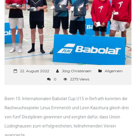
22. August 2022
Jörg Christensen
Allgemein
0
2275 Views
Beim 10. Internationalen Babolat Cup U15 in Refrath konnten die
Nachwuchsspieler Linus Emmerich und Leon Kaschura gleich drei
von fünf Disziplinen gewinnen und sorgten dafür, dass Union
Lüdinghausen zum erfolgreichsten, teilnehmenden Verein
avancierte.