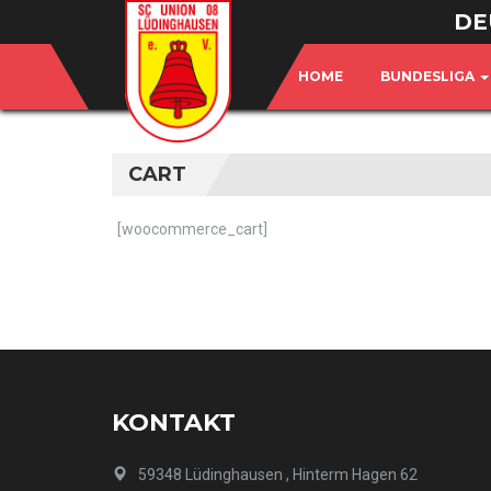
DE
HOME
BUNDESLIGA
CART
[woocommerce_cart]
KONTAKT
59348 Lüdinghausen , Hinterm Hagen 62